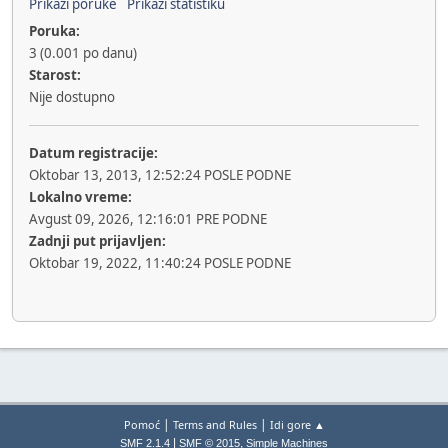
Prikaži poruke
Prikaži statistiku
Poruka:
3 (0.001 po danu)
Starost:
Nije dostupno
Datum registracije:
Oktobar 13, 2013, 12:52:24 POSLE PODNE
Lokalno vreme:
Avgust 09, 2026, 12:16:01 PRE PODNE
Zadnji put prijavljen:
Oktobar 19, 2022, 11:40:24 POSLE PODNE
|
|
Pomoć
Terms and Rules
Idi gore ▲
|
,
SMF 2.1.4
SMF © 2015
Simple Machines