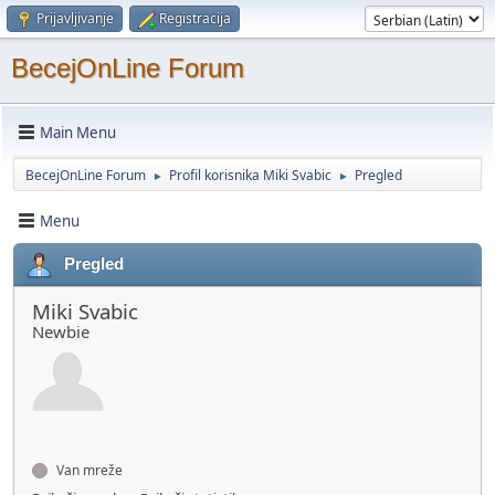
Prijavljivanje
Registracija
BecejOnLine Forum
Main Menu
BecejOnLine Forum
Profil korisnika Miki Svabic
Pregled
►
►
Menu
Pregled
Miki Svabic
Newbie
Van mreže