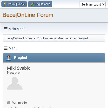
Prijavljivanje
Registracija
BecejOnLine Forum
Main Menu
BecejOnLine Forum
Profil korisnika Miki Svabic
Pregled
►
►
Menu
Pregled
Miki Svabic
Newbie
Van mreže