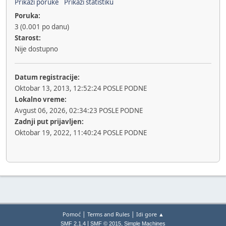
Prikaži poruke
Prikaži statistiku
Poruka:
3 (0.001 po danu)
Starost:
Nije dostupno
Datum registracije:
Oktobar 13, 2013, 12:52:24 POSLE PODNE
Lokalno vreme:
Avgust 06, 2026, 02:34:23 POSLE PODNE
Zadnji put prijavljen:
Oktobar 19, 2022, 11:40:24 POSLE PODNE
|
|
Pomoć
Terms and Rules
Idi gore ▲
|
,
SMF 2.1.4
SMF © 2015
Simple Machines