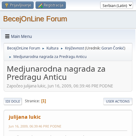
Prijavljivanje
Registracija
BecejOnLine Forum
Main Menu
BecejOnLine Forum
Kultura
Književnost
(Urednik:
Goran Čonkić
)
►
►
Medjunarodna nagrada za Predragu Anticu
►
Medjunarodna nagrada za
Predragu Anticu
Započeo julijana lukic, Jun 16, 2009, 06:39:46 PRE PODNE
Stranice
1
IDI DOLE
USER ACTIONS
julijana lukic
Jun 16, 2009, 06:39:46 PRE PODNE