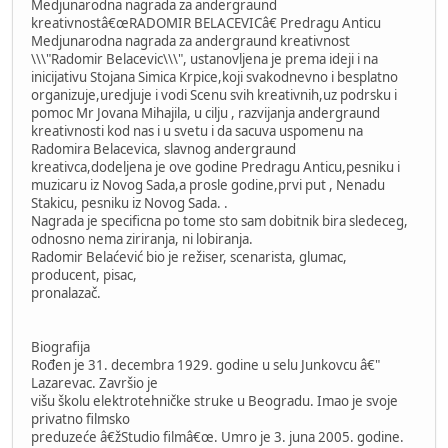
Medjunarodna nagrada za andergraund
kreativnostâ€œRADOMIR BELACEVICâ€ Predragu Anticu
Medjunarodna nagrada za andergraund kreativnost
\\\"Radomir Belacevic\\\", ustanovljena je prema ideji i na
inicijativu Stojana Simica Krpice,koji svakodnevno i besplatno
organizuje,uredjuje i vodi Scenu svih kreativnih,uz podrsku i
pomoc Mr Jovana Mihajila, u cilju , razvijanja andergraund
kreativnosti kod nas i u svetu i da sacuva uspomenu na
Radomira Belacevica, slavnog andergraund
kreativca,dodeljena je ove godine Predragu Anticu,pesniku i
muzicaru iz Novog Sada,a prosle godine,prvi put , Nenadu
Stakicu, pesniku iz Novog Sada. .
Nagrada je specificna po tome sto sam dobitnik bira sledeceg,
odnosno nema ziriranja, ni lobiranja.
Radomir Belaćević bio je režiser, scenarista, glumac,
producent, pisac,
pronalazač.
Biografija
Rođen je 31. decembra 1929. godine u selu Junkovcu â€"
Lazarevac. Završio je
višu školu elektrotehničke struke u Beogradu. Imao je svoje
privatno filmsko
preduzeće â€žStudio filmâ€œ. Umro je 3. juna 2005. godine.