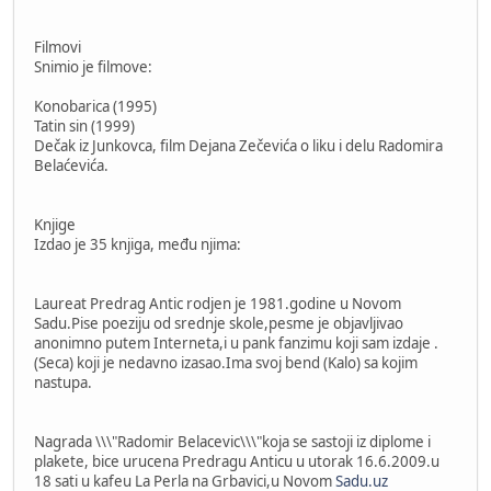
Filmovi
Snimio je filmove:
Konobarica (1995)
Tatin sin (1999)
Dečak iz Junkovca, film Dejana Zečevića o liku i delu Radomira
Belaćevića.
Knjige
Izdao je 35 knjiga, među njima:
Laureat Predrag Antic rodjen je 1981.godine u Novom
Sadu.Pise poeziju od srednje skole,pesme je objavljivao
anonimno putem Interneta,i u pank fanzimu koji sam izdaje .
(Seca) koji je nedavno izasao.Ima svoj bend (Kalo) sa kojim
nastupa.
Nagrada \\\"Radomir Belacevic\\\"koja se sastoji iz diplome i
plakete, bice urucena Predragu Anticu u utorak 16.6.2009.u
18 sati u kafeu La Perla na Grbavici,u Novom
Sadu.uz