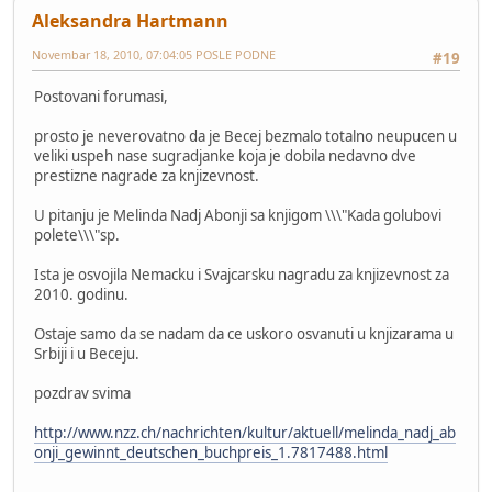
Aleksandra Hartmann
Novembar 18, 2010, 07:04:05 POSLE PODNE
#19
Postovani forumasi,
prosto je neverovatno da je Becej bezmalo totalno neupucen u
veliki uspeh nase sugradjanke koja je dobila nedavno dve
prestizne nagrade za knjizevnost.
U pitanju je Melinda Nadj Abonji sa knjigom \\\"Kada golubovi
polete\\\"sp.
Ista je osvojila Nemacku i Svajcarsku nagradu za knjizevnost za
2010. godinu.
Ostaje samo da se nadam da ce uskoro osvanuti u knjizarama u
Srbiji i u Beceju.
pozdrav svima
http://www.nzz.ch/nachrichten/kultur/aktuell/melinda_nadj_ab
onji_gewinnt_deutschen_buchpreis_1.7817488.html