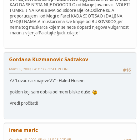
KAO DA SE NISTA NIJE DOGODILO od Marije Jovanovic i VOLETI
I UMRETI NA KARIBIMA od Isidore Bjelice.Odlicne su.A
preporucujem i od Megi o Farel KADA SI OTISAO i DALJINA
MEDJU NAMA.A muskarcima sve knjige od BUKOVSKOG,jer
nema tog muskarca kojem se nece dopasti njegova vulgarnost
i nacin zivljenja!Pa citajte ljudi ,citajte!
Gordana Kuzmanovic Sadzakov
Mart 05, 2009, 04:31:33 POSLE PODNE
#16
\\\"Lovac na zmajeve\\\" - Haled Hoseini
poklon koji sam dobila od meni bliske duše.
Vredi pročitati!
irena maric
Oktobar 18, 2009, 05:44:48 PRE PODNE