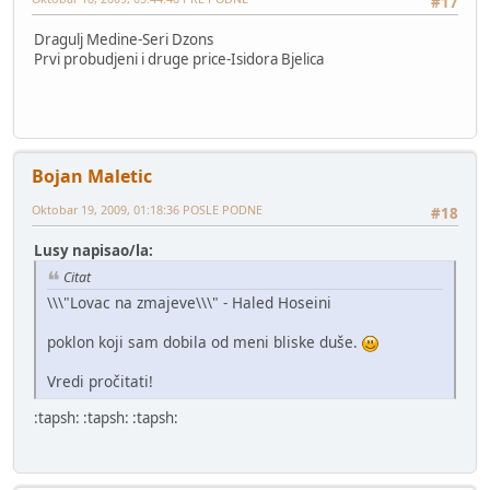
#17
Dragulj Medine-Seri Dzons
Prvi probudjeni i druge price-Isidora Bjelica
Bojan Maletic
Oktobar 19, 2009, 01:18:36 POSLE PODNE
#18
Lusy napisao/la:
Citat
\\\"Lovac na zmajeve\\\" - Haled Hoseini
poklon koji sam dobila od meni bliske duše.
Vredi pročitati!
:tapsh: :tapsh: :tapsh: