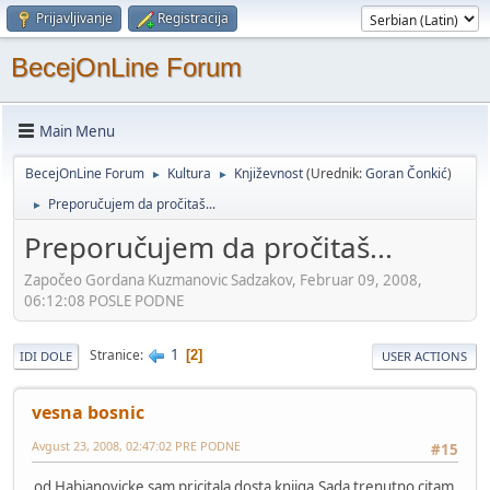
Prijavljivanje
Registracija
BecejOnLine Forum
Main Menu
BecejOnLine Forum
Kultura
Književnost
(Urednik:
Goran Čonkić
)
►
►
Preporučujem da pročitaš...
►
Preporučujem da pročitaš...
Započeo Gordana Kuzmanovic Sadzakov, Februar 09, 2008,
06:12:08 POSLE PODNE
1
Stranice
2
IDI DOLE
USER ACTIONS
vesna bosnic
Avgust 23, 2008, 02:47:02 PRE PODNE
#15
od Habjanovicke sam pricitala dosta knjiga.Sada trenutno citam