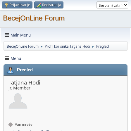
Prijavljivanje
Registracija
BecejOnLine Forum
Main Menu
BecejOnLine Forum
Profil korisnika Tatjana Hodi
Pregled
►
►
Menu
Pregled
Tatjana Hodi
Jr. Member
Van mreže