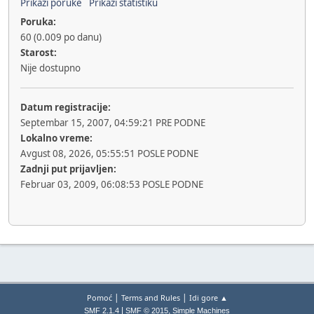
Prikaži poruke
Prikaži statistiku
Poruka:
60 (0.009 po danu)
Starost:
Nije dostupno
Datum registracije:
Septembar 15, 2007, 04:59:21 PRE PODNE
Lokalno vreme:
Avgust 08, 2026, 05:55:51 POSLE PODNE
Zadnji put prijavljen:
Februar 03, 2009, 06:08:53 POSLE PODNE
|
|
Pomoć
Terms and Rules
Idi gore ▲
|
,
SMF 2.1.4
SMF © 2015
Simple Machines